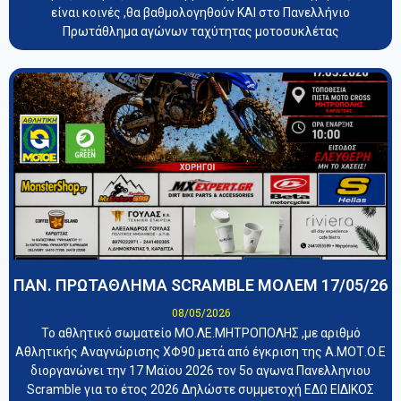
είναι κοινές ,θα βαθμολογηθούν ΚΑΙ στο Πανελλήνιο
Πρωτάθλημα αγώνων ταχύτητας μοτοσυκλέτας
ΠΑΝ. ΠΡΩΤΑΘΛΗΜΑ SCRAMBLE ΜΟΛΕΜ 17/05/26
08/05/2026
Το αθλητικό σωματείο ΜΟ.ΛΕ.ΜΗΤΡΟΠΟΛΗΣ ,με αριθμό
Αθλητικής Αναγνώρισης ΧΦ90 μετά από έγκριση της Α.ΜΟΤ.Ο.Ε
διοργανώνει την 17 Μαϊου 2026 τον 5ο αγωνα Πανελληνιου
Scramble για το έτος 2026 Δηλώστε συμμετοχή ΕΔΩ ΕΙΔΙΚΟΣ