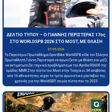
ΔΕΛΤΙΟ ΤΥΠΟΥ – Ο ΓΙΑΝΝΗΣ ΠΕΡΙΣΤΕΡΑΣ 17ος
ΣΤΟ WORLDSPB 2026 ΣΤΟ MOST, ΜΕ ΘΛΑΣΗ
27/05/2026
Το Παγκόσμιο Πρωτάθλημα SportBike WorldSPB είδε τον Έλληνα
Πρωταθλητή Γιάννη Περιστερά να αγωνίζεται με θλάση και μαζί
να αντιμετωπίζει τεχνικά προβλήματα με την Aprilia RS600 της
ομάδας MMR.Στην πίστα του Most στην Τσεχία οι 34 αναβάτες
από 16 εθνικότητες, είχαν το τρίτο αγωνιστικό ραντεβού της
χρονιάς για την WorldSBP, σε μία πίστα που το 2023