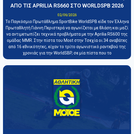
ΑΠΟ ΤΙΣ APRILIA RS660 ΣΤΟ WORLDSPB 2026
02/06/2026
Το Παγκόσμιο Πρωτάθλημα SportBike WorldSPB είδε τον Έλληνα
Πρωταθλητή Γιάννη Περιστερά να αγωνίζεται με θλάση και μαζί
να αντιμετωπίζει τεχνικά προβλήματα με την Aprilia RS600 της
ομάδας MMR. Στην πίστα του Most στην Τσεχία οι 34 αναβάτες
από 16 εθνικότητες, είχαν το τρίτο αγωνιστικό ραντεβού της
χρονιάς για την WorldSBP, σε μία πίστα που το