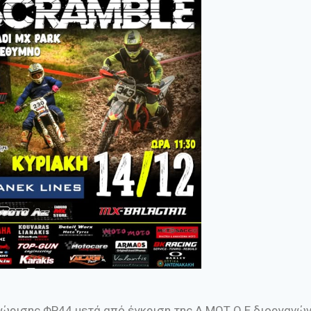
νώρισης ΦΡ44 μετά από έγκριση της Α.ΜΟΤ.Ο.Ε διοργανών