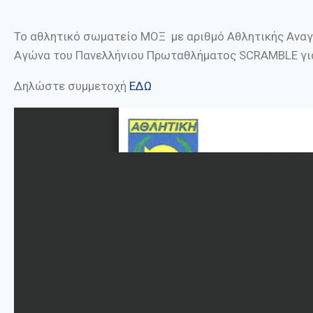
Το αθλητικό σωματείο ΜΟΞ με αριθμό Αθλητικής Αναγ
Αγώνα του Πανελλήνιου Πρωταθλήματος SCRAMBLE για
Δηλώστε συμμετοχή
ΕΔΩ