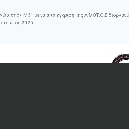
νώρισης ΦΜ31 μετά από έγκριση της Α.ΜΟΤ.Ο.Ε διοργανώ
 το έτος 2025.