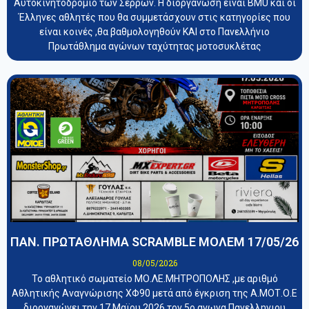
Αυτοκινητοδρόμιο των Σερρών. Η διοργάνωση είναι BMU και οι
Έλληνες αθλητές που θα συμμετάσχουν στις κατηγορίες που
είναι κοινές ,θα βαθμολογηθούν ΚΑΙ στο Πανελλήνιο
Πρωτάθλημα αγώνων ταχύτητας μοτοσυκλέτας
ΠΑΝ. ΠΡΩΤΑΘΛΗΜΑ SCRAMBLE ΜΟΛΕΜ 17/05/26
08/05/2026
Το αθλητικό σωματείο ΜΟ.ΛΕ.ΜΗΤΡΟΠΟΛΗΣ ,με αριθμό
Αθλητικής Αναγνώρισης ΧΦ90 μετά από έγκριση της Α.ΜΟΤ.Ο.Ε
διοργανώνει την 17 Μαϊου 2026 τον 5ο αγωνα Πανελληνιου