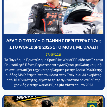
ΔΕΛΤΙΟ ΤΥΠΟΥ – Ο ΓΙΑΝΝΗΣ ΠΕΡΙΣΤΕΡΑΣ 17ος
ΣΤΟ WORLDSPB 2026 ΣΤΟ MOST, ΜΕ ΘΛΑΣΗ
27/05/2026
Το Παγκόσμιο Πρωτάθλημα SportBike WorldSPB είδε τον Έλληνα
Πρωταθλητή Γιάννη Περιστερά να αγωνίζεται με θλάση και μαζί
να αντιμετωπίζει τεχνικά προβλήματα με την Aprilia RS600 της
ομάδας MMR.Στην πίστα του Most στην Τσεχία οι 34 αναβάτες
από 16 εθνικότητες, είχαν το τρίτο αγωνιστικό ραντεβού της
χρονιάς για την WorldSBP, σε μία πίστα που το 2023