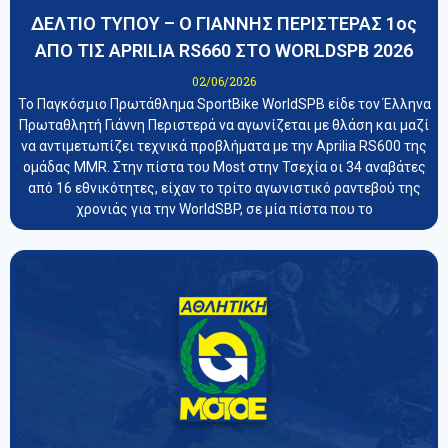
ΔΕΛΤΙΟ ΤΥΠΟΥ – Ο ΓΙΑΝΝΗΣ ΠΕΡΙΣΤΕΡΑΣ 1oς
ΑΠΟ ΤΙΣ APRILIA RS660 ΣΤΟ WORLDSPB 2026
02/06/2026
Το Παγκόσμιο Πρωτάθλημα SportBike WorldSPB είδε τον Έλληνα
Πρωταθλητή Γιάννη Περιστερά να αγωνίζεται με θλάση και μαζί
να αντιμετωπίζει τεχνικά προβλήματα με την Aprilia RS600 της
ομάδας MMR. Στην πίστα του Most στην Τσεχία οι 34 αναβάτες
από 16 εθνικότητες, είχαν το τρίτο αγωνιστικό ραντεβού της
χρονιάς για την WorldSBP, σε μία πίστα που το