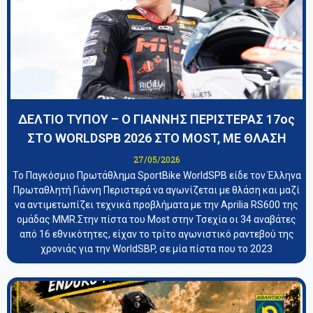
ΔΕΛΤΙΟ ΤΥΠΟΥ – Ο ΓΙΑΝΝΗΣ ΠΕΡΙΣΤΕΡΑΣ 17ος
ΣΤΟ WORLDSPB 2026 ΣΤΟ MOST, ΜΕ ΘΛΑΣΗ
27/05/2026
Το Παγκόσμιο Πρωτάθλημα SportBike WorldSPB είδε τον Έλληνα
Πρωταθλητή Γιάννη Περιστερά να αγωνίζεται με θλάση και μαζί
να αντιμετωπίζει τεχνικά προβλήματα με την Aprilia RS600 της
ομάδας MMR.Στην πίστα του Most στην Τσεχία οι 34 αναβάτες
από 16 εθνικότητες, είχαν το τρίτο αγωνιστικό ραντεβού της
χρονιάς για την WorldSBP, σε μία πίστα που το 2023