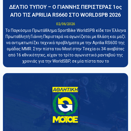
ΔΕΛΤΙΟ ΤΥΠΟΥ – Ο ΓΙΑΝΝΗΣ ΠΕΡΙΣΤΕΡΑΣ 1oς
ΑΠΟ ΤΙΣ APRILIA RS660 ΣΤΟ WORLDSPB 2026
02/06/2026
Το Παγκόσμιο Πρωτάθλημα SportBike WorldSPB είδε τον Έλληνα
Πρωταθλητή Γιάννη Περιστερά να αγωνίζεται με θλάση και μαζί
να αντιμετωπίζει τεχνικά προβλήματα με την Aprilia RS600 της
ομάδας MMR. Στην πίστα του Most στην Τσεχία οι 34 αναβάτες
από 16 εθνικότητες, είχαν το τρίτο αγωνιστικό ραντεβού της
χρονιάς για την WorldSBP, σε μία πίστα που το