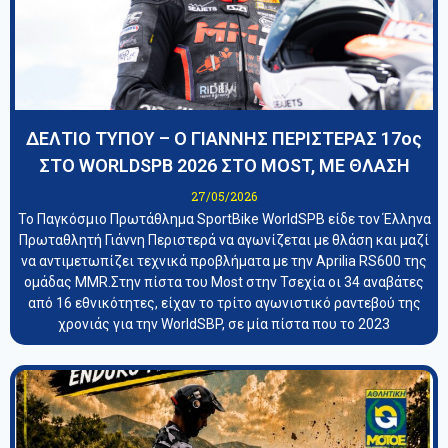
ΔΕΛΤΙΟ ΤΥΠΟΥ – Ο ΓΙΑΝΝΗΣ ΠΕΡΙΣΤΕΡΑΣ 17ος
ΣΤΟ WORLDSPB 2026 ΣΤΟ MOST, ΜΕ ΘΛΑΣΗ
27/05/2026
Το Παγκόσμιο Πρωτάθλημα SportBike WorldSPB είδε τον Έλληνα
Πρωταθλητή Γιάννη Περιστερά να αγωνίζεται με θλάση και μαζί
να αντιμετωπίζει τεχνικά προβλήματα με την Aprilia RS600 της
ομάδας MMR.Στην πίστα του Most στην Τσεχία οι 34 αναβάτες
από 16 εθνικότητες, είχαν το τρίτο αγωνιστικό ραντεβού της
χρονιάς για την WorldSBP, σε μία πίστα που το 2023