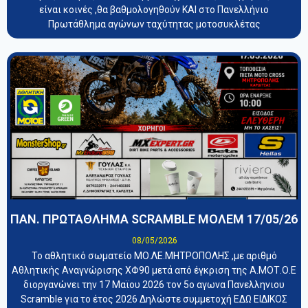
είναι κοινές ,θα βαθμολογηθούν ΚΑΙ στο Πανελλήνιο
Πρωτάθλημα αγώνων ταχύτητας μοτοσυκλέτας
ΠΑΝ. ΠΡΩΤΑΘΛΗΜΑ SCRAMBLE ΜΟΛΕΜ 17/05/26
08/05/2026
Το αθλητικό σωματείο ΜΟ.ΛΕ.ΜΗΤΡΟΠΟΛΗΣ ,με αριθμό
Αθλητικής Αναγνώρισης ΧΦ90 μετά από έγκριση της Α.ΜΟΤ.Ο.Ε
διοργανώνει την 17 Μαϊου 2026 τον 5ο αγωνα Πανελληνιου
Scramble για το έτος 2026 Δηλώστε συμμετοχή ΕΔΩ ΕΙΔΙΚΟΣ