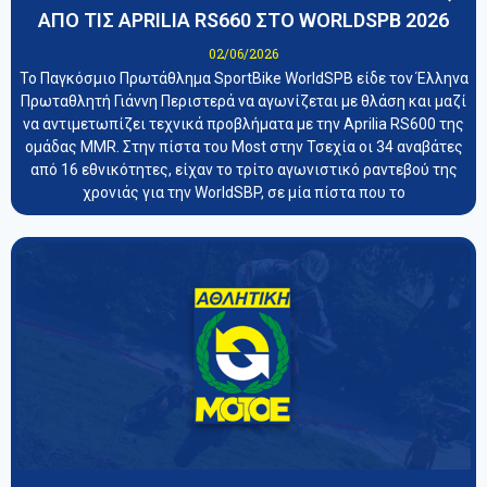
ΑΠΟ ΤΙΣ APRILIA RS660 ΣΤΟ WORLDSPB 2026
02/06/2026
Το Παγκόσμιο Πρωτάθλημα SportBike WorldSPB είδε τον Έλληνα
Πρωταθλητή Γιάννη Περιστερά να αγωνίζεται με θλάση και μαζί
να αντιμετωπίζει τεχνικά προβλήματα με την Aprilia RS600 της
ομάδας MMR. Στην πίστα του Most στην Τσεχία οι 34 αναβάτες
από 16 εθνικότητες, είχαν το τρίτο αγωνιστικό ραντεβού της
χρονιάς για την WorldSBP, σε μία πίστα που το