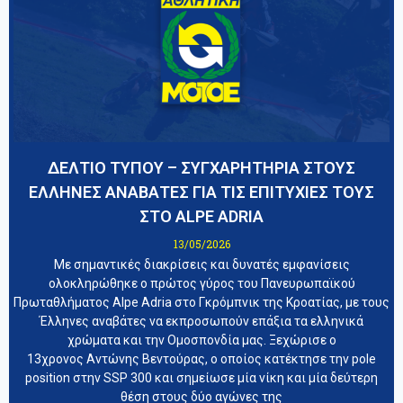
ΔΕΛΤΙΟ ΤΥΠΟΥ – ΣΥΓΧΑΡΗΤΗΡΙΑ ΣΤΟΥΣ
ΕΛΛΗΝΕΣ ΑΝΑΒΑΤΕΣ ΓΙΑ ΤΙΣ ΕΠΙΤΥΧΙΕΣ ΤΟΥΣ
ΣΤΟ ALPE ADRIA
13/05/2026
Με σημαντικές διακρίσεις και δυνατές εμφανίσεις
ολοκληρώθηκε ο πρώτος γύρος του Πανευρωπαϊκού
Πρωταθλήματος Alpe Adria στο Γκρόμπνικ της Κροατίας, με τους
Έλληνες αναβάτες να εκπροσωπούν επάξια τα ελληνικά
χρώματα και την Ομοσπονδία μας. Ξεχώρισε ο
13χρονος Αντώνης Βεντούρας, ο οποίος κατέκτησε την pole
position στην SSP 300 και σημείωσε μία νίκη και μία δεύτερη
θέση στους δύο αγώνες της