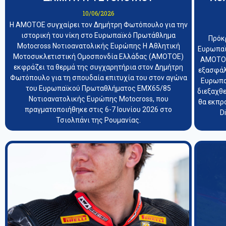
10/06/2026
Η ΑΜΟΤΟΕ συγχαίρει τον Δημήτρη Φωτόπουλο για την
ιστορική του νίκη στο Ευρωπαϊκό Πρωτάθλημα
Πρόκ
Motocross Νοτιοανατολικής Ευρώπης Η Αθλητική
Ευρωπαϊ
Μοτοσυκλετιστική Ομοσπονδία Ελλάδας (ΑΜΟΤΟΕ)
ΑΜΟΤΟΕ
εκφράζει τα θερμά της συγχαρητήρια στον Δημήτρη
εξασφάλ
Φωτόπουλο για τη σπουδαία επιτυχία του στον αγώνα
Ευρωπα
του Ευρωπαϊκού Πρωταθλήματος EMX65/85
διεξαχθε
Νοτιοανατολικής Ευρώπης Motocross, που
θα εκπρ
πραγματοποιήθηκε στις 6-7 Ιουνίου 2026 στο
D
Τσιολπάνι της Ρουμανίας.