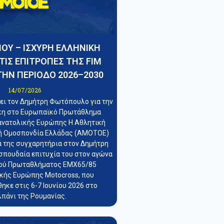
ΟΥ – ΙΣΧΥΡΗ ΕΛΛΗΝΙΚΗ
ΤΙΣ ΕΠΙΤΡΟΠΕΣ ΤΗΣ FIM
ΤΗΝ ΠΕΡΙΟΔΟ 2026–2030
14/07/2026
ι τον Δημήτρη Φωτόπουλο για την
ίκη στο Ευρωπαϊκό Πρωτάθλημα
ανατολικής Ευρώπης Η Αθλητική
ή Ομοσπονδία Ελλάδας (ΑΜΟΤΟΕ)
ά της συγχαρητήρια στον Δημήτρη
σπουδαία επιτυχία του στον αγώνα
ού Πρωταθλήματος EMX65/85
κής Ευρώπης Motocross, που
ηκε στις 6-7 Ιουνίου 2026 στο
πάνι της Ρουμανίας.