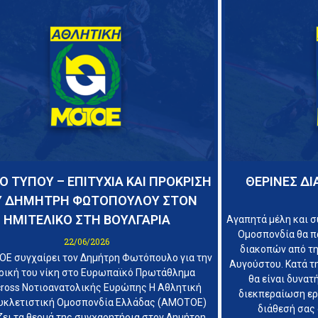
Ο ΤΥΠΟΥ – ΕΠΙΤΥΧΙΑ ΚΑΙ ΠΡΟΚΡΙΣΗ
ΘΕΡΙΝΕΣ Δ
Υ ΔΗΜΗΤΡΗ ΦΩΤΟΠΟΥΛΟΥ ΣΤΟΝ
ΗΜΙΤΕΛΙΚΟ ΣΤΗ ΒΟΥΛΓΑΡΙΑ
Αγαπητά μέλη και σ
Ομοσπονδία θα π
22/06/2026
διακοπών από τη
Ε συγχαίρει τον Δημήτρη Φωτόπουλο για την
Αυγούστου. Κατά τη
ρική του νίκη στο Ευρωπαϊκό Πρωτάθλημα
θα είναι δυνατ
ross Νοτιοανατολικής Ευρώπης Η Αθλητική
διεκπεραίωση εργ
κλετιστική Ομοσπονδία Ελλάδας (ΑΜΟΤΟΕ)
διάθεσή σας 
ει τα θερμά της συγχαρητήρια στον Δημήτρη