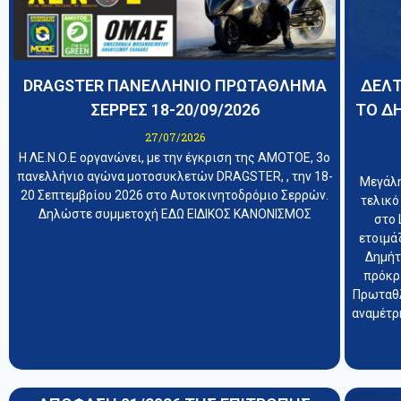
DRAGSTER ΠΑΝΕΛΛΗΝΙΟ ΠΡΩΤΑΘΛΗΜΑ
ΔΕΛΤ
ΣΕΡΡΕΣ 18-20/09/2026
ΤΟ Δ
27/07/2026
Η ΛΕ.Ν.Ο.Ε οργανώνει, με την έγκριση της ΑΜΟΤΟΕ, 3ο
πανελλήνιο αγώνα μοτοσυκλετών DRAGSTER, , την 18-
Μεγάλη
20 Σεπτεμβρίου 2026 στο Αυτοκινητοδρόμιο Σερρών.
τελικό
Δηλώστε συμμετοχή ΕΔΩ ΕΙΔΙΚΟΣ ΚΑΝΟΝΙΣΜΟΣ
στο 
ετοιμά
Δημήτ
πρόκρ
Πρωταθλ
αναμέτρη