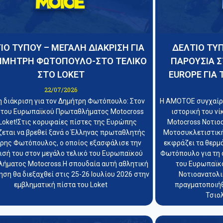
ΙΟ ΤΥΠΟΥ – ΜΕΓΑΛΗ ΔΙΑΚΡΙΣΗ ΓΙΑ
ΔΕΛΤΙΟ ΤΥΠ
ΗΜΗΤΡΗ ΦΩΤΟΠΟΥΛΟ-ΣΤΟ ΤΕΛΙΚΟ
ΠΑΡΟΥΣΙΑ Σ
ΣΤΟ LOKET
EUROPE ΓΙΑ 
22/07/2026
 διάκριση για τον Δημήτρη Φωτόπουλο: Στον
Η ΑΜΟΤΟΕ συγχαίρε
 του Ευρωπαϊκού Πρωταθλήματος Motocross
ιστορική του ν
Loket!Στις κορυφαίες πίστες της Ευρώπης
Motocross Νοτιο
ζεται να βρεθεί ξανά ο Έλληνας πρωταθλητής
Μοτοσυκλετιστικ
ρης Φωτόπουλος, ο οποίος εξασφάλισε την
εκφράζει τα θερμ
ισή του στον μεγάλο τελικό του Ευρωπαϊκού
Φωτόπουλο για τη 
ήματος Motocross.Η σπουδαία αυτή αθλητική
του Ευρωπαϊκ
ση θα διεξαχθεί στις 25-26 Ιουλίου 2026 στην
Νοτιοανατολι
εμβληματική πίστα του Loket
πραγματοποιήθ
Τσιολ