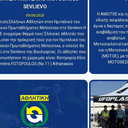
SEVLIEVO
Η ΑΜΟΤΟΕ και η
09/06/2026
οδικής ασφάλειας
ριση Ελλήνων Αθλητών στον Ημιτελικό του
έγινε ο δεύτερος 
κού Πρωταθλήματος Motocross στο Sevlievo Η
αναβάθμιση του 
 συγχαίρει θερμά τους Έλληνες αθλητές που
αναβατών .
ισαν την πρόκρισή τους για τον Ημιτελικό του
Μοτοσυκλετιστικ
ϊκού Πρωταθλήματος Motocross, ο οποίος θα
και η Μοτοσυκ
ί στο Sevlievo της Βουλγαρίας. Οι αθλητές που
(ΜΟΤΟΕ), με τ
οσωπήσουν τη χώρα μας είναι: Κατηγορία 65cc
ΜΟΤΟΘΕΣΙΣ
imitris FOTOPOULOS (Νο 11 ) Athanasios