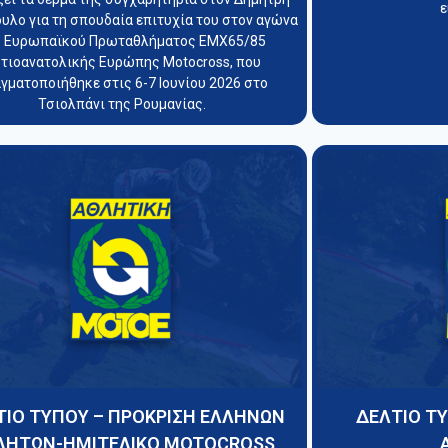
ε
λο για τη σπουδαία επιτυχία του στον αγώνα
υ Ευρωπαϊκού Πρωταθλήματος EMX65/85
τιοανατολικής Ευρώπης Motocross, που
γματοποιήθηκε στις 6-7 Ιουνίου 2026 στο
Τσιολπάνι της Ρουμανίας.
ΤΙΟ ΤΥΠΟΥ – ΠΡΟΚΡΙΣΗ ΕΛΛΗΝΩΝ
ΔΕΛΤΙΟ Τ
ΛΗΤΩΝ-ΗΜΙΤΕΛΙΚΟ MOTOCROSS