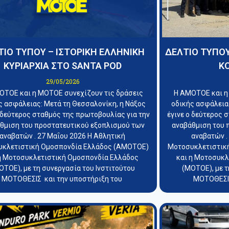
ΤΙΟ ΤΥΠΟΥ – ΙΣΤΟΡΙΚΗ ΕΛΛΗΝΙΚΗ
ΔΕΛΤΙΟ ΤΥΠΟΥ
ΚΥΡΙΑΡΧΙΑ ΣΤΟ SANTA POD
ΚΟ
29/05/2026
ΟΤΟΕ και η ΜΟΤΟΕ συνεχίζουν τις δράσεις
Η ΑΜΟΤΟΕ και η
ς ασφάλειας: Μετά τη Θεσσαλονίκη, η Νάξος
οδικής ασφάλειας
ο δεύτερος σταθμός της πρωτοβουλίας για την
έγινε ο δεύτερος 
θμιση του προστατευτικού εξοπλισμού των
αναβάθμιση του 
αναβατών . 27 Μαΐου 2026 Η Αθλητική
αναβατών .
κλετιστική Ομοσπονδία Ελλάδος (ΑΜΟΤΟΕ)
Μοτοσυκλετιστικ
η Μοτοσυκλετιστική Ομοσπονδία Ελλάδος
και η Μοτοσυκ
ΟΤΟΕ), με τη συνεργασία του Ινστιτούτου
(ΜΟΤΟΕ), με τ
ΜΟΤΟΘΕΣΙΣ και την υποστήριξη του
ΜΟΤΟΘΕΣΙΣ