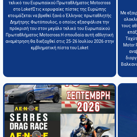
τελικό του Ευρωπαϊκού Πρωταθλήματος Motocross
στο Loket!Στις κορυφαίες πίστες της Ευρώπης
Με εξαι
ετοιμάζεται να βρεθεί ξανά ο Έλληνας πρωταθλητής
ολοκλ
Δημήτρης Φωτόπουλος, ο οποίος εξασφάλισε την
τους α
πρόκρισή του στον μεγάλο τελικό του Ευρωπαϊκού
επάξ
Πρωταθλήματος Motocross.Η σπουδαία αυτή αθλητική
Ταχύτ
αναμέτρηση θα διεξαχθεί στις 25-26 Ιουλίου 2026 στην
Motor 
εμβληματική πίστα του Loket
ανα
διοργ
Βαλκανι