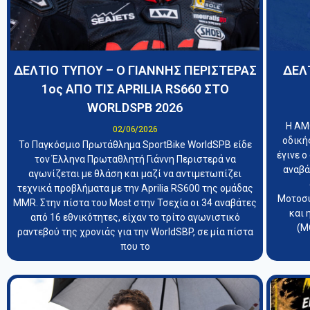
ΔΕΛΤΙΟ ΤΥΠΟΥ – Ο ΓΙΑΝΝΗΣ ΠΕΡΙΣΤΕΡΑΣ
ΔΕΛ
1oς ΑΠΟ ΤΙΣ APRILIA RS660 ΣΤΟ
WORLDSPB 2026
Η ΑΜ
02/06/2026
οδική
Το Παγκόσμιο Πρωτάθλημα SportBike WorldSPB είδε
έγινε 
τον Έλληνα Πρωταθλητή Γιάννη Περιστερά να
αναβά
αγωνίζεται με θλάση και μαζί να αντιμετωπίζει
τεχνικά προβλήματα με την Aprilia RS600 της ομάδας
Μοτοσυ
MMR. Στην πίστα του Most στην Τσεχία οι 34 αναβάτες
και 
από 16 εθνικότητες, είχαν το τρίτο αγωνιστικό
(Μ
ραντεβού της χρονιάς για την WorldSBP, σε μία πίστα
που το