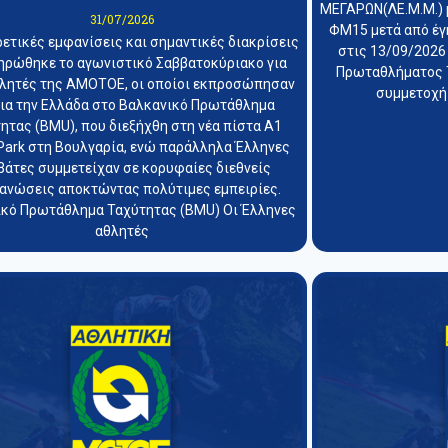
ΜΕΓΑΡΩΝ(ΛΕ.Μ.Μ.) 
31/07/2026
ΦΜ15 μετά από έγ
ρετικές εμφανίσεις και σημαντικές διακρίσεις
στις 13/09/2026
ηρώθηκε το αγωνιστικό Σαββατοκύριακο για
Πρωταθλήματος T
θλητές της ΑΜΟΤΟΕ, οι οποίοι εκπροσώπησαν
συμμετοχή
ια την Ελλάδα στο Βαλκανικό Πρωτάθλημα
ητας (BMU), που διεξήχθη στη νέα πίστα A1
Park στη Βουλγαρία, ενώ παράλληλα Έλληνες
βάτες συμμετείχαν σε κορυφαίες διεθνείς
ανώσεις αποκτώντας πολύτιμες εμπειρίες.
κό Πρωτάθλημα Ταχύτητας (BMU) Οι Έλληνες
αθλητές