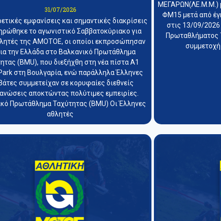
ΜΕΓΑΡΩΝ(ΛΕ.Μ.Μ.) 
31/07/2026
ΦΜ15 μετά από έγ
ρετικές εμφανίσεις και σημαντικές διακρίσεις
στις 13/09/2026
ηρώθηκε το αγωνιστικό Σαββατοκύριακο για
Πρωταθλήματος T
θλητές της ΑΜΟΤΟΕ, οι οποίοι εκπροσώπησαν
συμμετοχή
ια την Ελλάδα στο Βαλκανικό Πρωτάθλημα
ητας (BMU), που διεξήχθη στη νέα πίστα A1
Park στη Βουλγαρία, ενώ παράλληλα Έλληνες
βάτες συμμετείχαν σε κορυφαίες διεθνείς
ανώσεις αποκτώντας πολύτιμες εμπειρίες.
κό Πρωτάθλημα Ταχύτητας (BMU) Οι Έλληνες
αθλητές