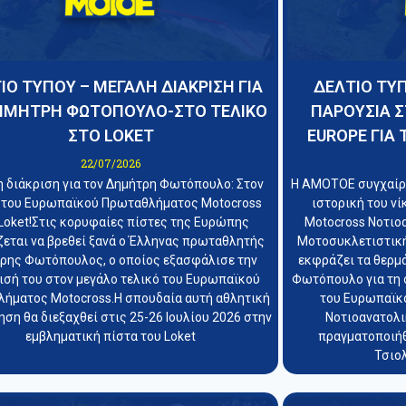
ΙΟ ΤΥΠΟΥ – ΜΕΓΑΛΗ ΔΙΑΚΡΙΣΗ ΓΙΑ
ΔΕΛΤΙΟ ΤΥΠ
ΗΜΗΤΡΗ ΦΩΤΟΠΟΥΛΟ-ΣΤΟ ΤΕΛΙΚΟ
ΠΑΡΟΥΣΙΑ Σ
ΣΤΟ LOKET
EUROPE ΓΙΑ 
22/07/2026
 διάκριση για τον Δημήτρη Φωτόπουλο: Στον
Η ΑΜΟΤΟΕ συγχαίρε
 του Ευρωπαϊκού Πρωταθλήματος Motocross
ιστορική του ν
Loket!Στις κορυφαίες πίστες της Ευρώπης
Motocross Νοτιο
ζεται να βρεθεί ξανά ο Έλληνας πρωταθλητής
Μοτοσυκλετιστικ
ρης Φωτόπουλος, ο οποίος εξασφάλισε την
εκφράζει τα θερμ
ισή του στον μεγάλο τελικό του Ευρωπαϊκού
Φωτόπουλο για τη 
ήματος Motocross.Η σπουδαία αυτή αθλητική
του Ευρωπαϊκ
ση θα διεξαχθεί στις 25-26 Ιουλίου 2026 στην
Νοτιοανατολι
εμβληματική πίστα του Loket
πραγματοποιήθ
Τσιολ