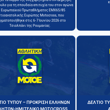
ε
λο για τη σπουδαία επιτυχία του στον αγώνα
υ Ευρωπαϊκού Πρωταθλήματος EMX65/85
τιοανατολικής Ευρώπης Motocross, που
γματοποιήθηκε στις 6-7 Ιουνίου 2026 στο
Τσιολπάνι της Ρουμανίας.
ΤΙΟ ΤΥΠΟΥ – ΠΡΟΚΡΙΣΗ ΕΛΛΗΝΩΝ
ΔΕΛΤΙΟ Τ
ΛΗΤΩΝ-ΗΜΙΤΕΛΙΚΟ MOTOCROSS