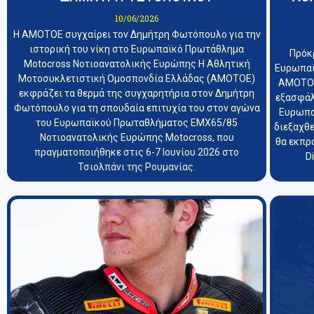
10/06/2026
Η ΑΜΟΤΟΕ συγχαίρει τον Δημήτρη Φωτόπουλο για την
ιστορική του νίκη στο Ευρωπαϊκό Πρωτάθλημα
Πρόκ
Motocross Νοτιοανατολικής Ευρώπης Η Αθλητική
Ευρωπαϊ
Μοτοσυκλετιστική Ομοσπονδία Ελλάδας (ΑΜΟΤΟΕ)
ΑΜΟΤΟΕ
εκφράζει τα θερμά της συγχαρητήρια στον Δημήτρη
εξασφάλ
Φωτόπουλο για τη σπουδαία επιτυχία του στον αγώνα
Ευρωπα
του Ευρωπαϊκού Πρωταθλήματος EMX65/85
διεξαχθε
Νοτιοανατολικής Ευρώπης Motocross, που
θα εκπρ
πραγματοποιήθηκε στις 6-7 Ιουνίου 2026 στο
D
Τσιολπάνι της Ρουμανίας.