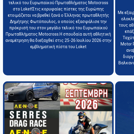
τελικό του Ευρωπαϊκού Πρωταθλήματος Motocross
στο Loket!Στις κορυφαίες πίστες της Ευρώπης
Με εξαι
ετοιμάζεται να βρεθεί ξανά ο Έλληνας πρωταθλητής
ολοκλ
Δημήτρης Φωτόπουλος, ο οποίος εξασφάλισε την
τους α
πρόκρισή του στον μεγάλο τελικό του Ευρωπαϊκού
επάξ
Πρωταθλήματος Motocross.Η σπουδαία αυτή αθλητική
Ταχύτ
αναμέτρηση θα διεξαχθεί στις 25-26 Ιουλίου 2026 στην
Motor 
εμβληματική πίστα του Loket
ανα
διοργ
Βαλκανι