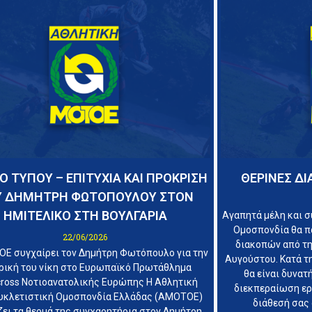
Ο ΤΥΠΟΥ – ΕΠΙΤΥΧΙΑ ΚΑΙ ΠΡΟΚΡΙΣΗ
ΘΕΡΙΝΕΣ Δ
Υ ΔΗΜΗΤΡΗ ΦΩΤΟΠΟΥΛΟΥ ΣΤΟΝ
ΗΜΙΤΕΛΙΚΟ ΣΤΗ ΒΟΥΛΓΑΡΙΑ
Αγαπητά μέλη και σ
Ομοσπονδία θα π
22/06/2026
διακοπών από τη
Ε συγχαίρει τον Δημήτρη Φωτόπουλο για την
Αυγούστου. Κατά τη
ρική του νίκη στο Ευρωπαϊκό Πρωτάθλημα
θα είναι δυνατ
ross Νοτιοανατολικής Ευρώπης Η Αθλητική
διεκπεραίωση εργ
κλετιστική Ομοσπονδία Ελλάδας (ΑΜΟΤΟΕ)
διάθεσή σας 
ει τα θερμά της συγχαρητήρια στον Δημήτρη