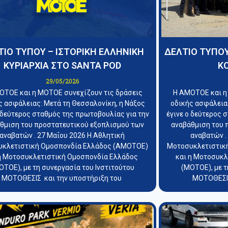
ΤΙΟ ΤΥΠΟΥ – ΙΣΤΟΡΙΚΗ ΕΛΛΗΝΙΚΗ
ΔΕΛΤΙΟ ΤΥΠΟΥ
ΚΥΡΙΑΡΧΙΑ ΣΤΟ SANTA POD
ΚΟ
29/05/2026
ΟΤΟΕ και η ΜΟΤΟΕ συνεχίζουν τις δράσεις
Η ΑΜΟΤΟΕ και η
ς ασφάλειας: Μετά τη Θεσσαλονίκη, η Νάξος
οδικής ασφάλειας
ο δεύτερος σταθμός της πρωτοβουλίας για την
έγινε ο δεύτερος 
θμιση του προστατευτικού εξοπλισμού των
αναβάθμιση του 
αναβατών . 27 Μαΐου 2026 Η Αθλητική
αναβατών .
κλετιστική Ομοσπονδία Ελλάδος (ΑΜΟΤΟΕ)
Μοτοσυκλετιστικ
η Μοτοσυκλετιστική Ομοσπονδία Ελλάδος
και η Μοτοσυκ
ΟΤΟΕ), με τη συνεργασία του Ινστιτούτου
(ΜΟΤΟΕ), με τ
ΜΟΤΟΘΕΣΙΣ και την υποστήριξη του
ΜΟΤΟΘΕΣΙΣ