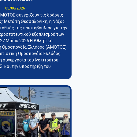
08/06/2026
 ΜΟΤΟΕ συνεχίζουν τις δράσεις
: Μετά τη Θεσσαλονίκη, η Νάξος
σταθμός της πρωτοβουλίας για την
προστατευτικού εξοπλισμού των
 27 Μαΐου 2026 Η Αθλητική
ή Ομοσπονδία Ελλάδος (ΑΜΟΤΟΕ)
λετιστική Ομοσπονδία Ελλάδος
η συνεργασία του Ινστιτούτου
 και την υποστήριξη του