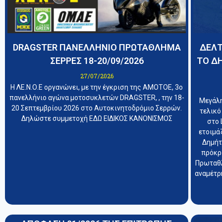
DRAGSTER ΠΑΝΕΛΛΗΝΙΟ ΠΡΩΤΑΘΛΗΜΑ
ΔΕΛΤ
ΣΕΡΡΕΣ 18-20/09/2026
ΤΟ Δ
27/07/2026
Η ΛΕ.Ν.Ο.Ε οργανώνει, με την έγκριση της ΑΜΟΤΟΕ, 3ο
πανελλήνιο αγώνα μοτοσυκλετών DRAGSTER, , την 18-
Μεγάλη
20 Σεπτεμβρίου 2026 στο Αυτοκινητοδρόμιο Σερρών.
τελικό
Δηλώστε συμμετοχή ΕΔΩ ΕΙΔΙΚΟΣ ΚΑΝΟΝΙΣΜΟΣ
στο 
ετοιμά
Δημήτ
πρόκρ
Πρωταθλ
αναμέτρη