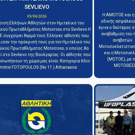
SEVLIEVO
Η ΑΜΟΤΟΕ και η
09/06/2026
οδικής ασφάλειας
ριση Ελλήνων Αθλητών στον Ημιτελικό του
έγινε ο δεύτερος 
κού Πρωταθλήματος Motocross στο Sevlievo Η
αναβάθμιση του 
 συγχαίρει θερμά τους Έλληνες αθλητές που
αναβατών .
ισαν την πρόκρισή τους για τον Ημιτελικό του
Μοτοσυκλετιστικ
ϊκού Πρωταθλήματος Motocross, ο οποίος θα
και η Μοτοσυκ
ί στο Sevlievo της Βουλγαρίας. Οι αθλητές που
(ΜΟΤΟΕ), με τ
οσωπήσουν τη χώρα μας είναι: Κατηγορία 65cc
ΜΟΤΟΘΕΣΙΣ
imitris FOTOPOULOS (Νο 11 ) Athanasios