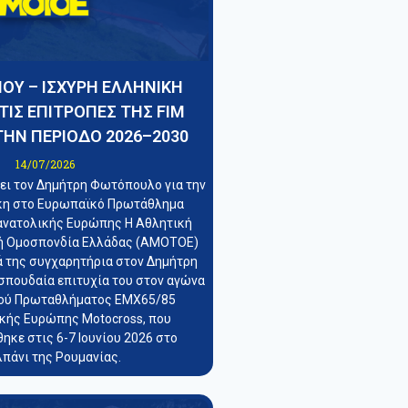
ΟΥ – ΙΣΧΥΡΗ ΕΛΛΗΝΙΚΗ
ΤΙΣ ΕΠΙΤΡΟΠΕΣ ΤΗΣ FIM
ΤΗΝ ΠΕΡΙΟΔΟ 2026–2030
14/07/2026
ι τον Δημήτρη Φωτόπουλο για την
ίκη στο Ευρωπαϊκό Πρωτάθλημα
ανατολικής Ευρώπης Η Αθλητική
ή Ομοσπονδία Ελλάδας (ΑΜΟΤΟΕ)
ά της συγχαρητήρια στον Δημήτρη
σπουδαία επιτυχία του στον αγώνα
ού Πρωταθλήματος EMX65/85
κής Ευρώπης Motocross, που
ηκε στις 6-7 Ιουνίου 2026 στο
πάνι της Ρουμανίας.