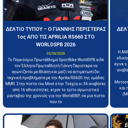
ΔΕΛΤΙΟ ΤΥΠΟΥ – Ο ΓΙΑΝΝΗΣ ΠΕΡΙΣΤΕΡΑΣ
ΔΕΛ
1oς ΑΠΟ ΤΙΣ APRILIA RS660 ΣΤΟ
WORLDSPB 2026
Η ΑΜ
02/06/2026
οδική
Το Παγκόσμιο Πρωτάθλημα SportBike WorldSPB είδε
έγινε 
τον Έλληνα Πρωταθλητή Γιάννη Περιστερά να
αναβά
αγωνίζεται με θλάση και μαζί να αντιμετωπίζει
τεχνικά προβλήματα με την Aprilia RS600 της ομάδας
Μοτοσυ
MMR. Στην πίστα του Most στην Τσεχία οι 34 αναβάτες
και 
από 16 εθνικότητες, είχαν το τρίτο αγωνιστικό
(Μ
ραντεβού της χρονιάς για την WorldSBP, σε μία πίστα
που το