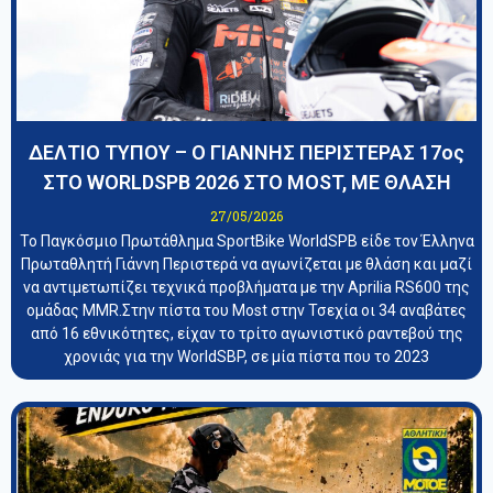
ΔΕΛΤΙΟ ΤΥΠΟΥ – Ο ΓΙΑΝΝΗΣ ΠΕΡΙΣΤΕΡΑΣ 17ος
ΣΤΟ WORLDSPB 2026 ΣΤΟ MOST, ΜΕ ΘΛΑΣΗ
27/05/2026
Το Παγκόσμιο Πρωτάθλημα SportBike WorldSPB είδε τον Έλληνα
Πρωταθλητή Γιάννη Περιστερά να αγωνίζεται με θλάση και μαζί
να αντιμετωπίζει τεχνικά προβλήματα με την Aprilia RS600 της
ομάδας MMR.Στην πίστα του Most στην Τσεχία οι 34 αναβάτες
από 16 εθνικότητες, είχαν το τρίτο αγωνιστικό ραντεβού της
χρονιάς για την WorldSBP, σε μία πίστα που το 2023