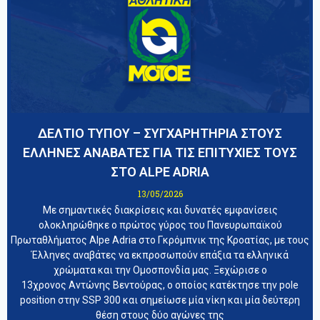
ΔΕΛΤΙΟ ΤΥΠΟΥ – ΣΥΓΧΑΡΗΤΗΡΙΑ ΣΤΟΥΣ
ΕΛΛΗΝΕΣ ΑΝΑΒΑΤΕΣ ΓΙΑ ΤΙΣ ΕΠΙΤΥΧΙΕΣ ΤΟΥΣ
ΣΤΟ ALPE ADRIA
13/05/2026
Με σημαντικές διακρίσεις και δυνατές εμφανίσεις
ολοκληρώθηκε ο πρώτος γύρος του Πανευρωπαϊκού
Πρωταθλήματος Alpe Adria στο Γκρόμπνικ της Κροατίας, με τους
Έλληνες αναβάτες να εκπροσωπούν επάξια τα ελληνικά
χρώματα και την Ομοσπονδία μας. Ξεχώρισε ο
13χρονος Αντώνης Βεντούρας, ο οποίος κατέκτησε την pole
position στην SSP 300 και σημείωσε μία νίκη και μία δεύτερη
θέση στους δύο αγώνες της