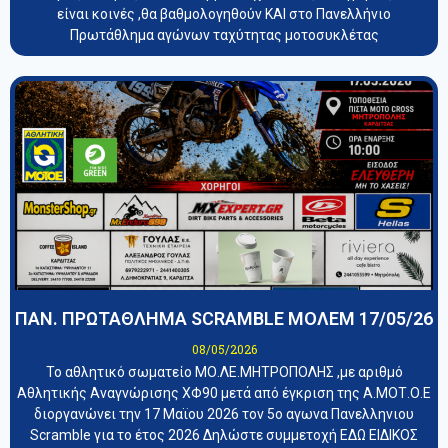
είναι κοινές ,θα βαθμολογηθούν ΚΑΙ στο Πανελλήνιο
Πρωτάθλημα αγώνων ταχύτητας μοτοσυκλέτας
ΠΑΝ. ΠΡΩΤΑΘΛΗΜΑ SCRAMBLE ΜΟΛΕΜ 17/05/26
08/05/2026
Το αθλητικό σωματείο ΜΟ.ΛΕ.ΜΗΤΡΟΠΟΛΗΣ ,με αριθμό
Αθλητικής Αναγνώρισης ΧΦ90 μετά από έγκριση της Α.ΜΟΤ.Ο.Ε
διοργανώνει την 17 Μαϊου 2026 τον 5ο αγωνα Πανελληνιου
Scramble για το έτος 2026 Δηλώστε συμμετοχή ΕΔΩ ΕΙΔΙΚΟΣ