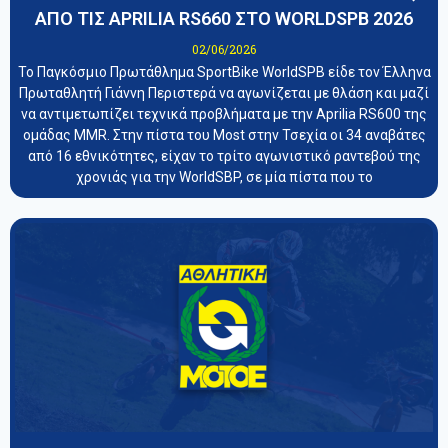
ΑΠΟ ΤΙΣ APRILIA RS660 ΣΤΟ WORLDSPB 2026
02/06/2026
Το Παγκόσμιο Πρωτάθλημα SportBike WorldSPB είδε τον Έλληνα
Πρωταθλητή Γιάννη Περιστερά να αγωνίζεται με θλάση και μαζί
να αντιμετωπίζει τεχνικά προβλήματα με την Aprilia RS600 της
ομάδας MMR. Στην πίστα του Most στην Τσεχία οι 34 αναβάτες
από 16 εθνικότητες, είχαν το τρίτο αγωνιστικό ραντεβού της
χρονιάς για την WorldSBP, σε μία πίστα που το