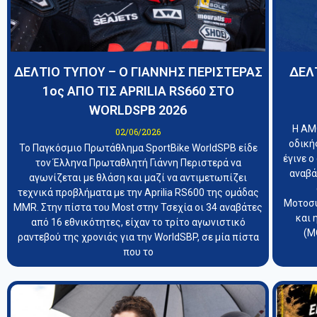
ΔΕΛΤΙΟ ΤΥΠΟΥ – Ο ΓΙΑΝΝΗΣ ΠΕΡΙΣΤΕΡΑΣ
ΔΕΛ
1oς ΑΠΟ ΤΙΣ APRILIA RS660 ΣΤΟ
WORLDSPB 2026
Η ΑΜ
02/06/2026
οδική
Το Παγκόσμιο Πρωτάθλημα SportBike WorldSPB είδε
έγινε 
τον Έλληνα Πρωταθλητή Γιάννη Περιστερά να
αναβά
αγωνίζεται με θλάση και μαζί να αντιμετωπίζει
τεχνικά προβλήματα με την Aprilia RS600 της ομάδας
Μοτοσυ
MMR. Στην πίστα του Most στην Τσεχία οι 34 αναβάτες
και 
από 16 εθνικότητες, είχαν το τρίτο αγωνιστικό
(Μ
ραντεβού της χρονιάς για την WorldSBP, σε μία πίστα
που το