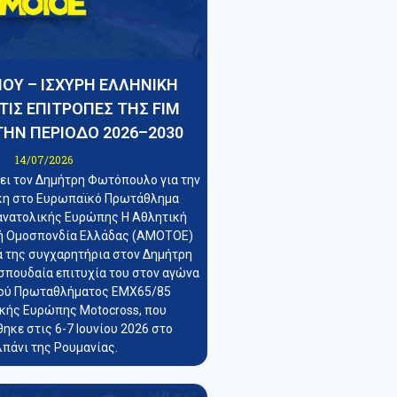
ΟΥ – ΙΣΧΥΡΗ ΕΛΛΗΝΙΚΗ
ΤΙΣ ΕΠΙΤΡΟΠΕΣ ΤΗΣ FIM
ΤΗΝ ΠΕΡΙΟΔΟ 2026–2030
14/07/2026
ι τον Δημήτρη Φωτόπουλο για την
ίκη στο Ευρωπαϊκό Πρωτάθλημα
ανατολικής Ευρώπης Η Αθλητική
ή Ομοσπονδία Ελλάδας (ΑΜΟΤΟΕ)
ά της συγχαρητήρια στον Δημήτρη
σπουδαία επιτυχία του στον αγώνα
ού Πρωταθλήματος EMX65/85
κής Ευρώπης Motocross, που
ηκε στις 6-7 Ιουνίου 2026 στο
πάνι της Ρουμανίας.