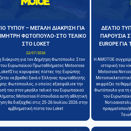
ΙΟ ΤΥΠΟΥ – ΜΕΓΑΛΗ ΔΙΑΚΡΙΣΗ ΓΙΑ
ΔΕΛΤΙΟ ΤΥΠ
ΗΜΗΤΡΗ ΦΩΤΟΠΟΥΛΟ-ΣΤΟ ΤΕΛΙΚΟ
ΠΑΡΟΥΣΙΑ Σ
ΣΤΟ LOKET
EUROPE ΓΙΑ 
22/07/2026
 διάκριση για τον Δημήτρη Φωτόπουλο: Στον
Η ΑΜΟΤΟΕ συγχαίρε
 του Ευρωπαϊκού Πρωταθλήματος Motocross
ιστορική του ν
Loket!Στις κορυφαίες πίστες της Ευρώπης
Motocross Νοτιο
ζεται να βρεθεί ξανά ο Έλληνας πρωταθλητής
Μοτοσυκλετιστικ
ρης Φωτόπουλος, ο οποίος εξασφάλισε την
εκφράζει τα θερμ
ισή του στον μεγάλο τελικό του Ευρωπαϊκού
Φωτόπουλο για τη 
ήματος Motocross.Η σπουδαία αυτή αθλητική
του Ευρωπαϊκ
ση θα διεξαχθεί στις 25-26 Ιουλίου 2026 στην
Νοτιοανατολι
εμβληματική πίστα του Loket
πραγματοποιήθ
Τσιολ