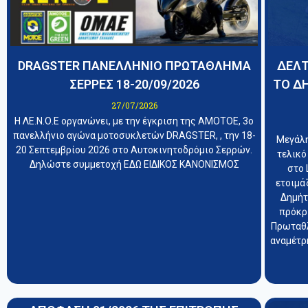
DRAGSTER ΠΑΝΕΛΛΗΝΙΟ ΠΡΩΤΑΘΛΗΜΑ
ΔΕΛΤ
ΣΕΡΡΕΣ 18-20/09/2026
ΤΟ Δ
27/07/2026
Η ΛΕ.Ν.Ο.Ε οργανώνει, με την έγκριση της ΑΜΟΤΟΕ, 3ο
πανελλήνιο αγώνα μοτοσυκλετών DRAGSTER, , την 18-
Μεγάλη
20 Σεπτεμβρίου 2026 στο Αυτοκινητοδρόμιο Σερρών.
τελικό
Δηλώστε συμμετοχή ΕΔΩ ΕΙΔΙΚΟΣ ΚΑΝΟΝΙΣΜΟΣ
στο 
ετοιμά
Δημήτ
πρόκρ
Πρωταθλ
αναμέτρη