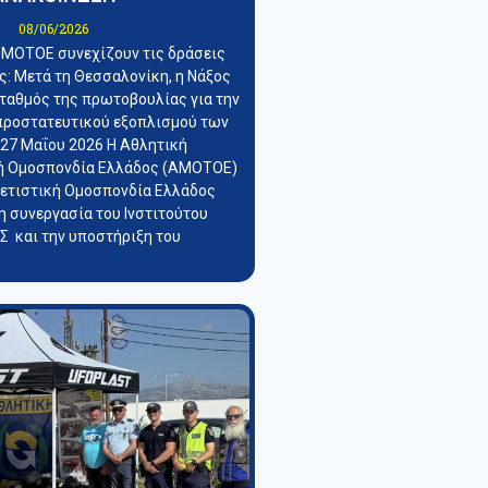
08/06/2026
 ΜΟΤΟΕ συνεχίζουν τις δράσεις
: Μετά τη Θεσσαλονίκη, η Νάξος
σταθμός της πρωτοβουλίας για την
προστατευτικού εξοπλισμού των
 27 Μαΐου 2026 Η Αθλητική
ή Ομοσπονδία Ελλάδος (ΑΜΟΤΟΕ)
λετιστική Ομοσπονδία Ελλάδος
η συνεργασία του Ινστιτούτου
 και την υποστήριξη του