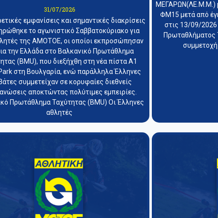
ΜΕΓΑΡΩΝ(ΛΕ.Μ.Μ.) 
31/07/2026
ΦΜ15 μετά από έγ
ρετικές εμφανίσεις και σημαντικές διακρίσεις
στις 13/09/2026
ηρώθηκε το αγωνιστικό Σαββατοκύριακο για
Πρωταθλήματος T
θλητές της ΑΜΟΤΟΕ, οι οποίοι εκπροσώπησαν
συμμετοχή
ια την Ελλάδα στο Βαλκανικό Πρωτάθλημα
ητας (BMU), που διεξήχθη στη νέα πίστα A1
Park στη Βουλγαρία, ενώ παράλληλα Έλληνες
βάτες συμμετείχαν σε κορυφαίες διεθνείς
ανώσεις αποκτώντας πολύτιμες εμπειρίες.
κό Πρωτάθλημα Ταχύτητας (BMU) Οι Έλληνες
αθλητές