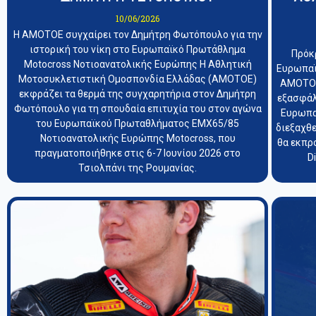
10/06/2026
Η ΑΜΟΤΟΕ συγχαίρει τον Δημήτρη Φωτόπουλο για την
ιστορική του νίκη στο Ευρωπαϊκό Πρωτάθλημα
Πρόκ
Motocross Νοτιοανατολικής Ευρώπης Η Αθλητική
Ευρωπαϊ
Μοτοσυκλετιστική Ομοσπονδία Ελλάδας (ΑΜΟΤΟΕ)
ΑΜΟΤΟΕ
εκφράζει τα θερμά της συγχαρητήρια στον Δημήτρη
εξασφάλ
Φωτόπουλο για τη σπουδαία επιτυχία του στον αγώνα
Ευρωπα
του Ευρωπαϊκού Πρωταθλήματος EMX65/85
διεξαχθε
Νοτιοανατολικής Ευρώπης Motocross, που
θα εκπρ
πραγματοποιήθηκε στις 6-7 Ιουνίου 2026 στο
D
Τσιολπάνι της Ρουμανίας.