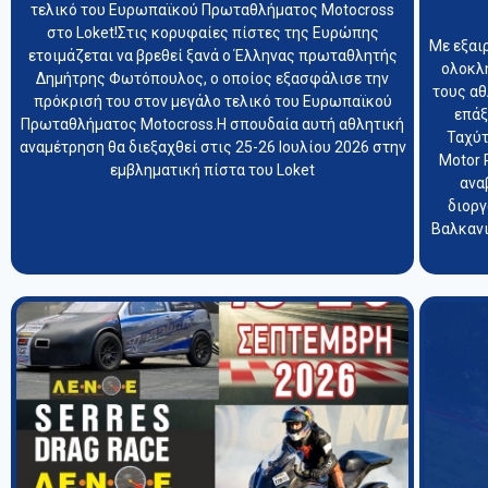
τελικό του Ευρωπαϊκού Πρωταθλήματος Motocross
στο Loket!Στις κορυφαίες πίστες της Ευρώπης
Με εξαι
ετοιμάζεται να βρεθεί ξανά ο Έλληνας πρωταθλητής
ολοκλ
Δημήτρης Φωτόπουλος, ο οποίος εξασφάλισε την
τους α
πρόκρισή του στον μεγάλο τελικό του Ευρωπαϊκού
επάξ
Πρωταθλήματος Motocross.Η σπουδαία αυτή αθλητική
Ταχύτ
αναμέτρηση θα διεξαχθεί στις 25-26 Ιουλίου 2026 στην
Motor 
εμβληματική πίστα του Loket
ανα
διοργ
Βαλκανι