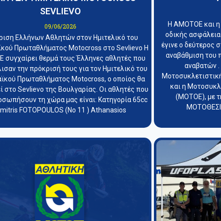
SEVLIEVO
Η ΑΜΟΤΟΕ και η
09/06/2026
οδικής ασφάλειας
ριση Ελλήνων Αθλητών στον Ημιτελικό του
έγινε ο δεύτερος 
κού Πρωταθλήματος Motocross στο Sevlievo Η
αναβάθμιση του 
 συγχαίρει θερμά τους Έλληνες αθλητές που
αναβατών .
ισαν την πρόκρισή τους για τον Ημιτελικό του
Μοτοσυκλετιστικ
ϊκού Πρωταθλήματος Motocross, ο οποίος θα
και η Μοτοσυκ
ί στο Sevlievo της Βουλγαρίας. Οι αθλητές που
(ΜΟΤΟΕ), με τ
οσωπήσουν τη χώρα μας είναι: Κατηγορία 65cc
ΜΟΤΟΘΕΣΙΣ
imitris FOTOPOULOS (Νο 11 ) Athanasios