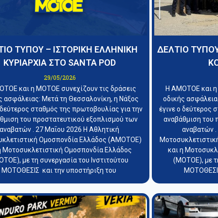
ΤΙΟ ΤΥΠΟΥ – ΙΣΤΟΡΙΚΗ ΕΛΛΗΝΙΚΗ
ΔΕΛΤΙΟ ΤΥΠΟΥ
ΚΥΡΙΑΡΧΙΑ ΣΤΟ SANTA POD
ΚΟ
29/05/2026
ΟΤΟΕ και η ΜΟΤΟΕ συνεχίζουν τις δράσεις
Η ΑΜΟΤΟΕ και η
ς ασφάλειας: Μετά τη Θεσσαλονίκη, η Νάξος
οδικής ασφάλειας
ο δεύτερος σταθμός της πρωτοβουλίας για την
έγινε ο δεύτερος 
θμιση του προστατευτικού εξοπλισμού των
αναβάθμιση του 
αναβατών . 27 Μαΐου 2026 Η Αθλητική
αναβατών .
κλετιστική Ομοσπονδία Ελλάδος (ΑΜΟΤΟΕ)
Μοτοσυκλετιστικ
η Μοτοσυκλετιστική Ομοσπονδία Ελλάδος
και η Μοτοσυκ
ΟΤΟΕ), με τη συνεργασία του Ινστιτούτου
(ΜΟΤΟΕ), με τ
ΜΟΤΟΘΕΣΙΣ και την υποστήριξη του
ΜΟΤΟΘΕΣΙΣ