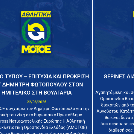
Ο ΤΥΠΟΥ – ΕΠΙΤΥΧΙΑ ΚΑΙ ΠΡΟΚΡΙΣΗ
ΘΕΡΙΝΕΣ Δ
Υ ΔΗΜΗΤΡΗ ΦΩΤΟΠΟΥΛΟΥ ΣΤΟΝ
ΗΜΙΤΕΛΙΚΟ ΣΤΗ ΒΟΥΛΓΑΡΙΑ
Αγαπητά μέλη και σ
Ομοσπονδία θα π
22/06/2026
διακοπών από τη
Ε συγχαίρει τον Δημήτρη Φωτόπουλο για την
Αυγούστου. Κατά τη
ρική του νίκη στο Ευρωπαϊκό Πρωτάθλημα
θα είναι δυνατ
ross Νοτιοανατολικής Ευρώπης Η Αθλητική
διεκπεραίωση εργ
κλετιστική Ομοσπονδία Ελλάδας (ΑΜΟΤΟΕ)
διάθεσή σας 
ει τα θερμά της συγχαρητήρια στον Δημήτρη