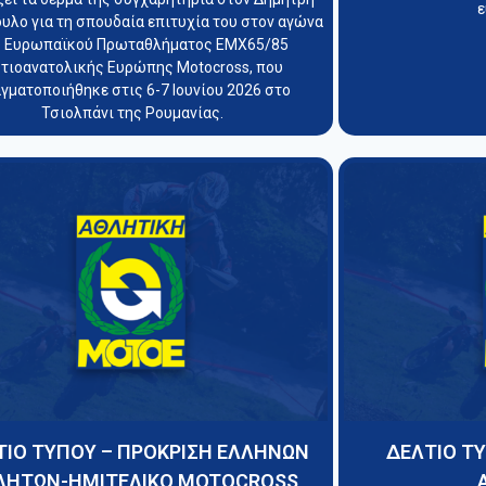
ε
λο για τη σπουδαία επιτυχία του στον αγώνα
υ Ευρωπαϊκού Πρωταθλήματος EMX65/85
τιοανατολικής Ευρώπης Motocross, που
γματοποιήθηκε στις 6-7 Ιουνίου 2026 στο
Τσιολπάνι της Ρουμανίας.
ΤΙΟ ΤΥΠΟΥ – ΠΡΟΚΡΙΣΗ ΕΛΛΗΝΩΝ
ΔΕΛΤΙΟ Τ
ΛΗΤΩΝ-ΗΜΙΤΕΛΙΚΟ MOTOCROSS