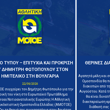
Ο ΤΥΠΟΥ – ΕΠΙΤΥΧΙΑ ΚΑΙ ΠΡΟΚΡΙΣΗ
ΘΕΡΙΝΕΣ Δ
Υ ΔΗΜΗΤΡΗ ΦΩΤΟΠΟΥΛΟΥ ΣΤΟΝ
ΗΜΙΤΕΛΙΚΟ ΣΤΗ ΒΟΥΛΓΑΡΙΑ
Αγαπητά μέλη και σ
Ομοσπονδία θα π
22/06/2026
διακοπών από τη
Ε συγχαίρει τον Δημήτρη Φωτόπουλο για την
Αυγούστου. Κατά τη
ρική του νίκη στο Ευρωπαϊκό Πρωτάθλημα
θα είναι δυνατ
ross Νοτιοανατολικής Ευρώπης Η Αθλητική
διεκπεραίωση εργ
κλετιστική Ομοσπονδία Ελλάδας (ΑΜΟΤΟΕ)
διάθεσή σας 
ει τα θερμά της συγχαρητήρια στον Δημήτρη