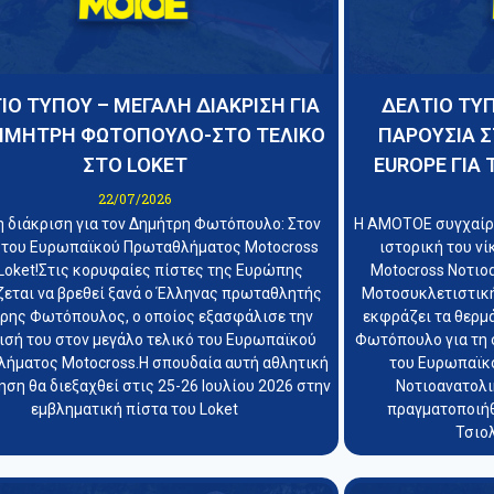
ΙΟ ΤΥΠΟΥ – ΜΕΓΑΛΗ ΔΙΑΚΡΙΣΗ ΓΙΑ
ΔΕΛΤΙΟ ΤΥΠ
ΗΜΗΤΡΗ ΦΩΤΟΠΟΥΛΟ-ΣΤΟ ΤΕΛΙΚΟ
ΠΑΡΟΥΣΙΑ Σ
ΣΤΟ LOKET
EUROPE ΓΙΑ 
22/07/2026
 διάκριση για τον Δημήτρη Φωτόπουλο: Στον
Η ΑΜΟΤΟΕ συγχαίρε
 του Ευρωπαϊκού Πρωταθλήματος Motocross
ιστορική του ν
Loket!Στις κορυφαίες πίστες της Ευρώπης
Motocross Νοτιο
ζεται να βρεθεί ξανά ο Έλληνας πρωταθλητής
Μοτοσυκλετιστικ
ρης Φωτόπουλος, ο οποίος εξασφάλισε την
εκφράζει τα θερμ
ισή του στον μεγάλο τελικό του Ευρωπαϊκού
Φωτόπουλο για τη 
ήματος Motocross.Η σπουδαία αυτή αθλητική
του Ευρωπαϊκ
ση θα διεξαχθεί στις 25-26 Ιουλίου 2026 στην
Νοτιοανατολι
εμβληματική πίστα του Loket
πραγματοποιήθ
Τσιολ