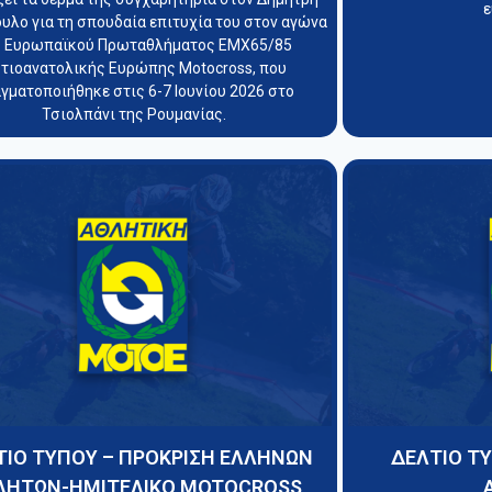
ε
λο για τη σπουδαία επιτυχία του στον αγώνα
υ Ευρωπαϊκού Πρωταθλήματος EMX65/85
τιοανατολικής Ευρώπης Motocross, που
γματοποιήθηκε στις 6-7 Ιουνίου 2026 στο
Τσιολπάνι της Ρουμανίας.
ΤΙΟ ΤΥΠΟΥ – ΠΡΟΚΡΙΣΗ ΕΛΛΗΝΩΝ
ΔΕΛΤΙΟ Τ
ΛΗΤΩΝ-ΗΜΙΤΕΛΙΚΟ MOTOCROSS