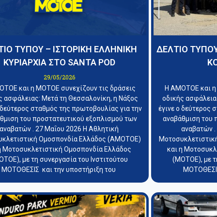
ΤΙΟ ΤΥΠΟΥ – ΙΣΤΟΡΙΚΗ ΕΛΛΗΝΙΚΗ
ΔΕΛΤΙΟ ΤΥΠΟΥ
ΚΥΡΙΑΡΧΙΑ ΣΤΟ SANTA POD
ΚΟ
29/05/2026
ΟΤΟΕ και η ΜΟΤΟΕ συνεχίζουν τις δράσεις
Η ΑΜΟΤΟΕ και η
ς ασφάλειας: Μετά τη Θεσσαλονίκη, η Νάξος
οδικής ασφάλειας
ο δεύτερος σταθμός της πρωτοβουλίας για την
έγινε ο δεύτερος 
θμιση του προστατευτικού εξοπλισμού των
αναβάθμιση του 
αναβατών . 27 Μαΐου 2026 Η Αθλητική
αναβατών .
κλετιστική Ομοσπονδία Ελλάδος (ΑΜΟΤΟΕ)
Μοτοσυκλετιστικ
η Μοτοσυκλετιστική Ομοσπονδία Ελλάδος
και η Μοτοσυκ
ΟΤΟΕ), με τη συνεργασία του Ινστιτούτου
(ΜΟΤΟΕ), με τ
ΜΟΤΟΘΕΣΙΣ και την υποστήριξη του
ΜΟΤΟΘΕΣΙΣ