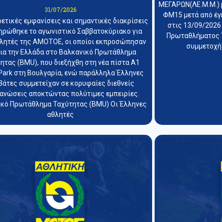
ΜΕΓΑΡΩΝ(ΛΕ.Μ.Μ.) 
31/07/2026
ΦΜ15 μετά από έγ
ρετικές εμφανίσεις και σημαντικές διακρίσεις
στις 13/09/2026
ηρώθηκε το αγωνιστικό Σαββατοκύριακο για
Πρωταθλήματος T
θλητές της ΑΜΟΤΟΕ, οι οποίοι εκπροσώπησαν
συμμετοχή
ια την Ελλάδα στο Βαλκανικό Πρωτάθλημα
ητας (BMU), που διεξήχθη στη νέα πίστα A1
Park στη Βουλγαρία, ενώ παράλληλα Έλληνες
βάτες συμμετείχαν σε κορυφαίες διεθνείς
ανώσεις αποκτώντας πολύτιμες εμπειρίες.
κό Πρωτάθλημα Ταχύτητας (BMU) Οι Έλληνες
αθλητές