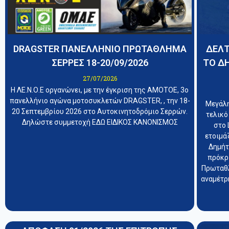
DRAGSTER ΠΑΝΕΛΛΗΝΙΟ ΠΡΩΤΑΘΛΗΜΑ
ΔΕΛΤ
ΣΕΡΡΕΣ 18-20/09/2026
ΤΟ Δ
27/07/2026
Η ΛΕ.Ν.Ο.Ε οργανώνει, με την έγκριση της ΑΜΟΤΟΕ, 3ο
πανελλήνιο αγώνα μοτοσυκλετών DRAGSTER, , την 18-
Μεγάλη
20 Σεπτεμβρίου 2026 στο Αυτοκινητοδρόμιο Σερρών.
τελικό
Δηλώστε συμμετοχή ΕΔΩ ΕΙΔΙΚΟΣ ΚΑΝΟΝΙΣΜΟΣ
στο 
ετοιμά
Δημήτ
πρόκρ
Πρωταθλ
αναμέτρη