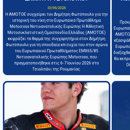
10/06/2026
Η ΑΜΟΤΟΕ συγχαίρει τον Δημήτρη Φωτόπουλο για την
ιστορική του νίκη στο Ευρωπαϊκό Πρωτάθλημα
Πρόκ
Motocross Νοτιοανατολικής Ευρώπης Η Αθλητική
Ευρωπαϊ
Μοτοσυκλετιστική Ομοσπονδία Ελλάδας (ΑΜΟΤΟΕ)
ΑΜΟΤΟΕ
εκφράζει τα θερμά της συγχαρητήρια στον Δημήτρη
εξασφάλ
Φωτόπουλο για τη σπουδαία επιτυχία του στον αγώνα
Ευρωπα
του Ευρωπαϊκού Πρωταθλήματος EMX65/85
διεξαχθε
Νοτιοανατολικής Ευρώπης Motocross, που
θα εκπρ
πραγματοποιήθηκε στις 6-7 Ιουνίου 2026 στο
D
Τσιολπάνι της Ρουμανίας.