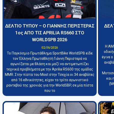
ΔΕΛΤΙΟ ΤΥΠΟΥ – Ο ΓΙΑΝΝΗΣ ΠΕΡΙΣΤΕΡΑΣ
ΔΕΛ
1oς ΑΠΟ ΤΙΣ APRILIA RS660 ΣΤΟ
WORLDSPB 2026
Η ΑΜ
02/06/2026
οδική
Το Παγκόσμιο Πρωτάθλημα SportBike WorldSPB είδε
έγινε 
τον Έλληνα Πρωταθλητή Γιάννη Περιστερά να
αναβά
αγωνίζεται με θλάση και μαζί να αντιμετωπίζει
τεχνικά προβλήματα με την Aprilia RS600 της ομάδας
Μοτοσυ
MMR. Στην πίστα του Most στην Τσεχία οι 34 αναβάτες
και 
από 16 εθνικότητες, είχαν το τρίτο αγωνιστικό
(Μ
ραντεβού της χρονιάς για την WorldSBP, σε μία πίστα
που το