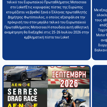
τελικό του Ευρωπαϊκού Πρωταθλήματος Motocross
στο Loket!Στις κορυφαίες πίστες της Ευρώπης
Με εξαι
ετοιμάζεται να βρεθεί ξανά ο Έλληνας πρωταθλητής
ολοκλ
Δημήτρης Φωτόπουλος, ο οποίος εξασφάλισε την
τους α
πρόκρισή του στον μεγάλο τελικό του Ευρωπαϊκού
επάξ
Πρωταθλήματος Motocross.Η σπουδαία αυτή αθλητική
Ταχύτ
αναμέτρηση θα διεξαχθεί στις 25-26 Ιουλίου 2026 στην
Motor 
εμβληματική πίστα του Loket
ανα
διοργ
Βαλκανι