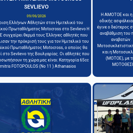
SEVLIEVO
Η ΑΜΟΤΟΕ και η
09/06/2026
οδικής ασφάλειας
ριση Ελλήνων Αθλητών στον Ημιτελικό του
έγινε ο δεύτερος 
κού Πρωταθλήματος Motocross στο Sevlievo Η
αναβάθμιση του 
 συγχαίρει θερμά τους Έλληνες αθλητές που
αναβατών .
ισαν την πρόκρισή τους για τον Ημιτελικό του
Μοτοσυκλετιστικ
ϊκού Πρωταθλήματος Motocross, ο οποίος θα
και η Μοτοσυκ
ί στο Sevlievo της Βουλγαρίας. Οι αθλητές που
(ΜΟΤΟΕ), με τ
οσωπήσουν τη χώρα μας είναι: Κατηγορία 65cc
ΜΟΤΟΘΕΣΙΣ
imitris FOTOPOULOS (Νο 11 ) Athanasios