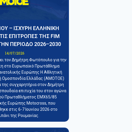
ΟΥ – ΙΣΧΥΡΗ ΕΛΛΗΝΙΚΗ
ΤΙΣ ΕΠΙΤΡΟΠΕΣ ΤΗΣ FIM
ΤΗΝ ΠΕΡΙΟΔΟ 2026–2030
14/07/2026
ι τον Δημήτρη Φωτόπουλο για την
ίκη στο Ευρωπαϊκό Πρωτάθλημα
ανατολικής Ευρώπης Η Αθλητική
ή Ομοσπονδία Ελλάδας (ΑΜΟΤΟΕ)
ά της συγχαρητήρια στον Δημήτρη
σπουδαία επιτυχία του στον αγώνα
ού Πρωταθλήματος EMX65/85
κής Ευρώπης Motocross, που
ηκε στις 6-7 Ιουνίου 2026 στο
πάνι της Ρουμανίας.