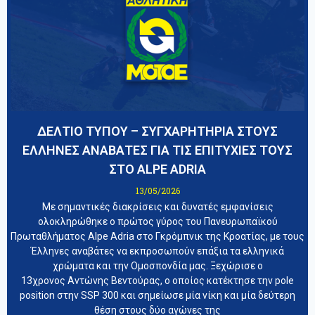
ΔΕΛΤΙΟ ΤΥΠΟΥ – ΣΥΓΧΑΡΗΤΗΡΙΑ ΣΤΟΥΣ
ΕΛΛΗΝΕΣ ΑΝΑΒΑΤΕΣ ΓΙΑ ΤΙΣ ΕΠΙΤΥΧΙΕΣ ΤΟΥΣ
ΣΤΟ ALPE ADRIA
13/05/2026
Με σημαντικές διακρίσεις και δυνατές εμφανίσεις
ολοκληρώθηκε ο πρώτος γύρος του Πανευρωπαϊκού
Πρωταθλήματος Alpe Adria στο Γκρόμπνικ της Κροατίας, με τους
Έλληνες αναβάτες να εκπροσωπούν επάξια τα ελληνικά
χρώματα και την Ομοσπονδία μας. Ξεχώρισε ο
13χρονος Αντώνης Βεντούρας, ο οποίος κατέκτησε την pole
position στην SSP 300 και σημείωσε μία νίκη και μία δεύτερη
θέση στους δύο αγώνες της