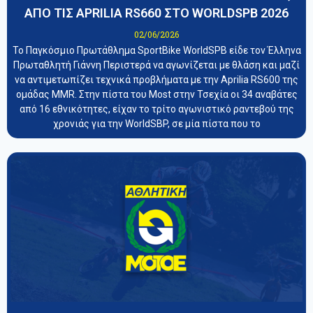
ΑΠΟ ΤΙΣ APRILIA RS660 ΣΤΟ WORLDSPB 2026
02/06/2026
Το Παγκόσμιο Πρωτάθλημα SportBike WorldSPB είδε τον Έλληνα
Πρωταθλητή Γιάννη Περιστερά να αγωνίζεται με θλάση και μαζί
να αντιμετωπίζει τεχνικά προβλήματα με την Aprilia RS600 της
ομάδας MMR. Στην πίστα του Most στην Τσεχία οι 34 αναβάτες
από 16 εθνικότητες, είχαν το τρίτο αγωνιστικό ραντεβού της
χρονιάς για την WorldSBP, σε μία πίστα που το