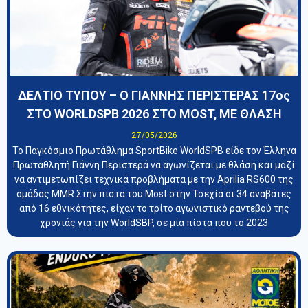
ΔΕΛΤΙΟ ΤΥΠΟΥ – Ο ΓΙΑΝΝΗΣ ΠΕΡΙΣΤΕΡΑΣ 17ος
ΣΤΟ WORLDSPB 2026 ΣΤΟ MOST, ΜΕ ΘΛΑΣΗ
27/05/2026
Το Παγκόσμιο Πρωτάθλημα SportBike WorldSPB είδε τον Έλληνα
Πρωταθλητή Γιάννη Περιστερά να αγωνίζεται με θλάση και μαζί
να αντιμετωπίζει τεχνικά προβλήματα με την Aprilia RS600 της
ομάδας MMR.Στην πίστα του Most στην Τσεχία οι 34 αναβάτες
από 16 εθνικότητες, είχαν το τρίτο αγωνιστικό ραντεβού της
χρονιάς για την WorldSBP, σε μία πίστα που το 2023