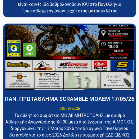
είναι κοινές ,θα βαθμολογηθούν ΚΑΙ στο Πανελλήνιο
Πρωτάθλημα αγώνων ταχύτητας μοτοσυκλέτας
ΠΑΝ. ΠΡΩΤΑΘΛΗΜΑ SCRAMBLE ΜΟΛΕΜ 17/05/26
08/05/2026
Το αθλητικό σωματείο ΜΟ.ΛΕ.ΜΗΤΡΟΠΟΛΗΣ ,με αριθμό
Αθλητικής Αναγνώρισης ΧΦ90 μετά από έγκριση της Α.ΜΟΤ.Ο.Ε
διοργανώνει την 17 Μαϊου 2026 τον 5ο αγωνα Πανελληνιου
Scramble για το έτος 2026 Δηλώστε συμμετοχή ΕΔΩ ΕΙΔΙΚΟΣ