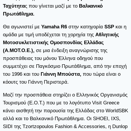
Ταχύτητα
ς που γίνεται μαζί με το
Βαλκανικό
Πρωτάθλημα.
Θα αγωνιστεί με
Yamaha R6
στην κατηγορία
SSP
και η
ομάδα με τιμή υποδέχεται τη χορηγία της
Αθλητικής
Μοτοσυκλετιστικής Ομοσπονδίας Ελλάδας
(Α.ΜΟΤ.Ο.Ε.),
σε μια ένδειξη αναγνώρισης της
προσπάθειας του μόνου Έλληνα οδηγού που
συμμετέχει σε Παγκόσμιο Πρωτάθλημα, από την εποχή
του 1996 και του
Γιάννη Μπούστα,
που τώρα είναι ο
κόουτς του Γιάννη Περιστερά.
Μαζί την προσπάθεια στηρίζει ο Ελληνικός Οργανισμός
Τουρισμού (Ε.Ο.Τ.) που με το λογότυπο Visit Greece
κάνει αισθητή την παρουσία της Ελλάδας στο WorldSBK
αλλά και το Βαλκανικό Πρωτάθλημα. Οι SHOEI, IXS,
SIDI της Tzortzopoulos Fashion & Accessories, η Dunlop