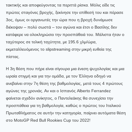
τακτικής και αποφεύγοντας τα περιττά ρίσκα. Μόλις είδε τις
πρώτες σταγόνες βροχής, ξεκίνησε την επίθεσή του και πέρασε
3ος, όμως οι οργανωτές την ώρα που η βροχή δυνάμωσε
διέκοψαν – πολύ σωστά – τον αγώνα και έτσι ο Βασίλης δεν
κατάφερε να ολοκληρώσει την προσπάθειά του. Μάλιστα ήταν ο
ταχύτερος σε τελική ταχύτητα, με 195.6 χλμ/ώρα,
εκμεταλλευόμενος το slipstreaming στην μικρή ευθεία της
πίστας.
Η 3η θέση που πήρε είναι σίγουρα μια ένεση ψυχολογίας και μια
ωραία στιγμή και για την ομάδα, με τον Έλληνα οδηγό να
ανεβαίνει στην 7η θέση της βαθμολογίας, μετά τους 4 πρώτους
αγώνες της χρονιάς. Αν και ο Ισπανός Alberto Ferrandez
φαίνεται σχεδόν ανίκητος, ο Παντελεάκης θα συνεχίσει την
προσπάθεια για τη βαθμολογία, καθώς ο πρώτος του Ιταλικού
Πρωταθλήματος σε αυτήν την κατηγορία, παίρνει αυτόματα θέση
στο MotoGP Red Bull Rookies Cup του 2022!