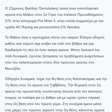
Ο 13χρονος Βασίλης Παντελεάκης έκανε έναν καταπληκτικό
αγώνα στο Μιζάνο στον 2ο Γύρο του Ιταλικού Πρωταθλήματος
CIV, στην κατηγορία Pre Moto 3, στην οποία συμμετέχει με την
ομάδα AC Racing και μοτοσυκλέτα CS-Yamaha.
Το Μιζάνο είναι η αγαπημένη πίστα του νεαρού Έλληνα οδηγού,
καθώς εκεί πέρυσι είχε ανέβει και πάλι στο βάθρο και είχε
διεκδικήσει τη νίκη σε έναν ακόμη αγώνα. Φέτος ξεκίνησε και
πάλι δυναμικά, έχοντας ξεπεράσει τα προβλήματα αναρτήσεων
που τον ταλαιπώρησαν στους δύο πρώτους αγώνες στο
Μουτζέλο.
Οδήγησε δυναμικά, πήρε την 8η θέση στις Κατατακτήριες και την
7η θέση στον 1ο αγώνα του Σαββάτου. Την Κυριακή στον 2ο
αγώνα της αγωνιστικής συνάντησης ένιωσε από την εκκίνηση
έτοιμος να παλέψει για το βάθρο και με ωραίο τρόπο πέρασε
στην 3η θέση από τον πρώτο γύρο. Στη συνέχεια έμεινε μέσα
στις μάχες του πρώτου γκρουπ στην 5η θέση, κάνοντας αγώνα