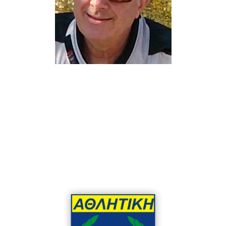
Ταμίας
Καλαϊτζής Παναγιώτης