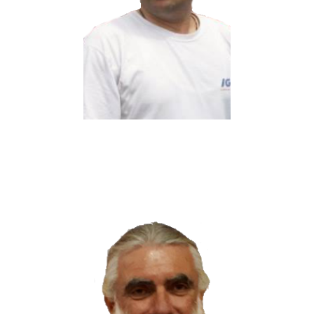
Μέλος Δ.Σ. – Εκπρόσωπος αθλητών
Λεφέβρ Ανδρέας