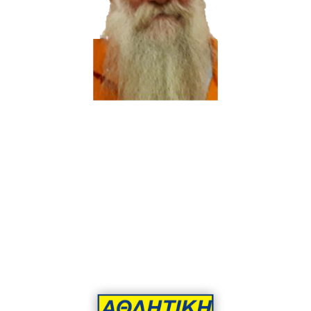
Μέλος Δ.Σ.
Κορέλης Στυλιανός