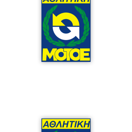
Μέλος Δ.Σ.
Σκούρα Έφη