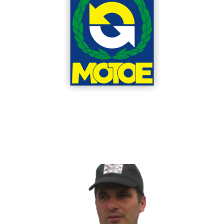
Μέλος Δ.Σ.
Στελλάκου Μαριάννα