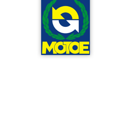
Μέλος Δ.Σ.
Χριστοδούλου Στυλιανός
ΠΕΙΘΑΡΧΙΚΗ