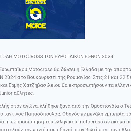
ΣΤΟΛΗ MOTOCROSS ΤΩΝ ΕΥΡΩΠΑΪΚΩΝ ΕΘΝΩΝ 2024
Ευρωπαϊκού Motocross θα δώσει η Ελλάδα με την αποστο
024 στο Βουκουρέστι της Ρουμανίας. Στις 21 και 22 Σ
και Ερμής Χατζηβασιλείου θα εκπροσωπήσουν τα ελληνικ
unior αθλητές.
τολής στον αγώνα, κλήθηκε ξανά από την Ομοσπονδία ο Te
νσταντίνος Παπαδόπουλος. Οδηγός με μεγάλη εμπειρία τ
ίναι η εκπροσώπηση του ελληνικού motocross σε ακόμα μ
αποτελούν την μαγιά που οδηγεί στην βελτίωση των αθλη