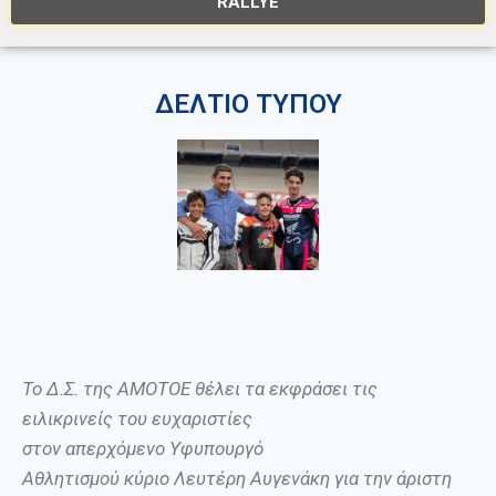
RALLYE
ΔΕΛΤΙΟ ΤΥΠΟΥ
Το
Δ.Σ. της ΑΜΟΤΟΕ θέλ
ει
τα εκφράσ
ει
τις
ειλικρινείς
του
ευχαριστίες
στον
απερχόμενο
Υφυπουργό
Αθλητισμού
κύριο
Λευτέρη Αυγενάκη για την άριστη