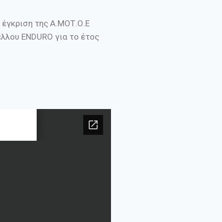
έγκριση της Α.ΜΟΤ.Ο.Ε
λλου ENDURO για το έτος